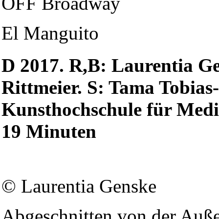
OFF Broadway
El Manguito
D 2017. R,B: Laurentia G
Rittmeier. S: Tama Tobia
Kunsthochschule für Medi
19 Minuten
© Laurentia Genske
Abgeschnitten von der Auße