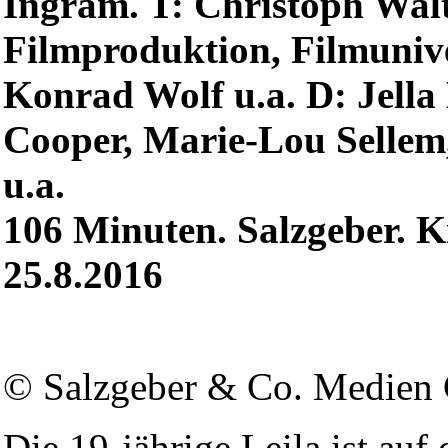
Ingram. T: Christoph Walt
Filmproduktion, Filmunive
Konrad Wolf u.a. D: Jella
Cooper, Marie-Lou Sellem
u.a.
106 Minuten. Salzgeber. K
25.8.2016
© Salzgeber & Co. Medie
Die 19-jährige Leila ist au