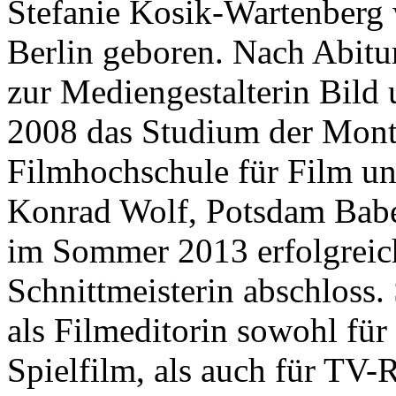
Stefanie
Kosik-Wartenberg
Berlin
geboren.
Nach
Abitu
zur
Mediengestalterin
Bild
2008
das
Studium
der
Mont
Filmhochschule
für
Film
u
Konrad
Wolf,
Potsdam
Babe
im
Sommer
2013
erfolgreic
Schnittmeisterin
abschloss.
als
Filmeditorin
sowohl
für
Spielfilm,
als
auch
für
TV-R