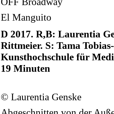
OFF Broadway
El Manguito
D 2017. R,B: Laurentia G
Rittmeier. S: Tama Tobia
Kunsthochschule für Medi
19 Minuten
© Laurentia Genske
Abgeschnitten von der Auße