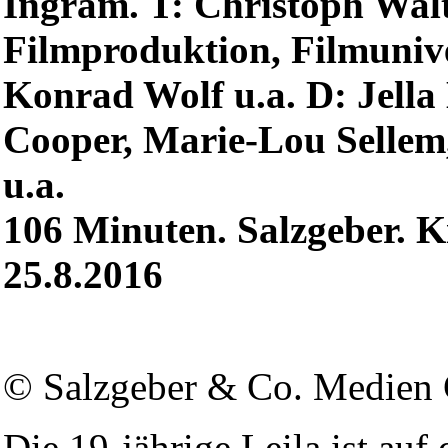
Ingram. T: Christoph Walt
Filmproduktion, Filmunive
Konrad Wolf u.a. D: Jella
Cooper, Marie-Lou Sellem
u.a.
106 Minuten. Salzgeber. K
25.8.2016
© Salzgeber & Co. Medie
Die 19-jährige Leila ist au